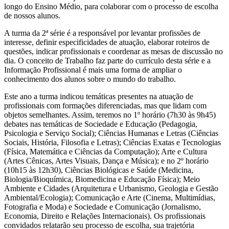
longo do Ensino Médio, para colaborar com o processo de escolha
de nossos alunos.
A turma da 2ª série é a responsável por levantar profissões de
interesse, definir especificidades de atuação, elaborar roteiros de
questões, indicar profissionais e coordenar as mesas de discussão no
dia. O conceito de Trabalho faz parte do currículo desta série e a
Informação Profissional é mais uma forma de ampliar o
conhecimento dos alunos sobre o mundo do trabalho.
Este ano a turma indicou temáticas presentes na atuação de
profissionais com formações diferenciadas, mas que lidam com
objetos semelhantes. Assim, teremos no 1º horário (7h30 às 9h45)
debates nas temáticas de Sociedade e Educação (Pedagogia,
Psicologia e Serviço Social); Ciências Humanas e Letras (Ciências
Sociais, História, Filosofia e Letras); Ciências Exatas e Tecnologias
(Física, Matemática e Ciências da Computação); Arte e Cultura
(Artes Cênicas, Artes Visuais, Dança e Música); e no 2º horário
(10h15 às 12h30), Ciências Biológicas e Saúde (Medicina,
Biologia/Bioquímica, Biomedicina e Educação Física); Meio
Ambiente e Cidades (Arquitetura e Urbanismo, Geologia e Gestão
Ambiental/Ecologia); Comunicação e Arte (Cinema, Multimídias,
Fotografia e Moda) e Sociedade e Comunicação (Jornalismo,
Economia, Direito e Relações Internacionais). Os profissionais
convidados relatarão seu processo de escolha, sua trajetória