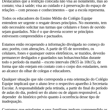
Destacamos que a restrição colocada não visa ao isolamento, mas ao
contato; visa à saúde; visa ao cuidado e à preservação do espaço de
relações – com pessoas e conhecimentos – que a escola representa.
Todos os educadores do Ensino Médio do Colégio Equipe
entendem ser urgente o resgate desses princípios. No momento, tem
sido necessário solicitar nas turmas que celulares e fones de ouvido
sejam guardados. Não é o que deveria ocorrer se princípios
estivessem compreendidos e pactuados.
Estamos então recuperando a informação divulgada no começo do
ano; porém, com alterações. A partir de 05 de novembro, os
celulares, fones e quaisquer outros eletrônicos, se trazidos, deverão
permanecer desligados e guardados nas bolsas/mochilas durante
todo o período da manhã – exceto intervalo (9h55 às 10h15), de
forma que não estejam em contato com o corpo dos estudantes, nem
ao alcance do olhar de colegas e educadores.
Qualquer situação que não corresponda a esta orientação do Colégio
Equipe implicará que o aluno leve o respectivo aparelho à Secretaria
Escolar. A responsabilidade pela retirada, a partir do final do período
de aulas do dia, poderá ser do aluno ou de algum responsável, a
depender do histórico prévio quanto à ocorrência desse tipo de
inadequação.
Contamos que estudantes e seus familiares tenham compreendido os