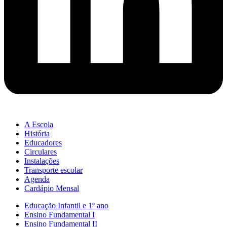
A Escola
História
Educadores
Circulares
Instalações
Transporte escolar
Agenda
Cardápio Mensal
Educação Infantil e 1º ano
Ensino Fundamental I
Ensino Fundamental II