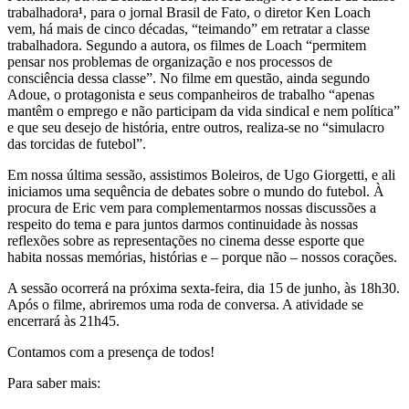
trabalhadora
¹
, para o jornal Brasil de Fato, o diretor Ken Loach
vem, há mais de cinco décadas, “teimando” em retratar a classe
trabalhadora. Segundo a autora, os filmes de Loach “permitem
pensar nos problemas de organização e nos processos de
consciência dessa classe”. No filme em questão, ainda segundo
Adoue, o protagonista e seus companheiros de trabalho “apenas
mantêm o emprego e não participam da vida sindical e nem política”
e que seu desejo de história, entre outros, realiza-se no “simulacro
das torcidas de futebol”.
Em nossa última sessão, assistimos Boleiros, de Ugo Giorgetti, e ali
iniciamos uma sequência de debates sobre o mundo do futebol. À
procura de Eric vem para complementarmos nossas discussões a
respeito do tema e para juntos darmos continuidade às nossas
reflexões sobre as representações no cinema desse esporte que
habita nossas memórias, histórias e – porque não – nossos corações.
A sessão ocorrerá na próxima sexta-feira, dia 15 de junho, às 18h30.
Após o filme, abriremos uma roda de conversa. A atividade se
encerrará às 21h45.
Contamos com a presença de todos!
Para saber mais: