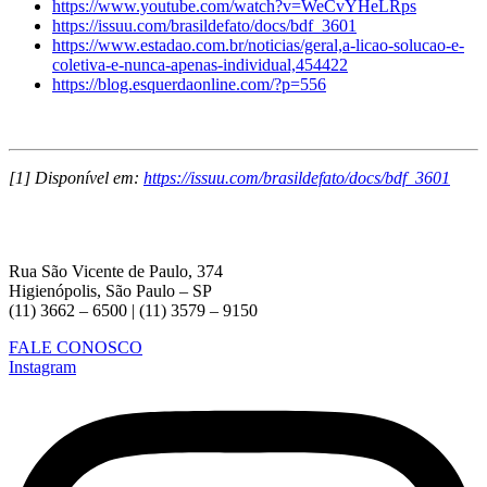
https://www.youtube.com/watch?v=WeCvYHeLRps
https://issuu.com/brasildefato/docs/bdf_3601
https://www.estadao.com.br/noticias/geral,a-licao-solucao-e-
coletiva-e-nunca-apenas-individual,454422
https://blog.esquerdaonline.com/?p=556
[1] Disponível em:
https://issuu.com/brasildefato/docs/bdf_3601
Rua São Vicente de Paulo, 374
Higienópolis, São Paulo – SP
(11) 3662 – 6500 | (11) 3579 – 9150
FALE CONOSCO
Instagram