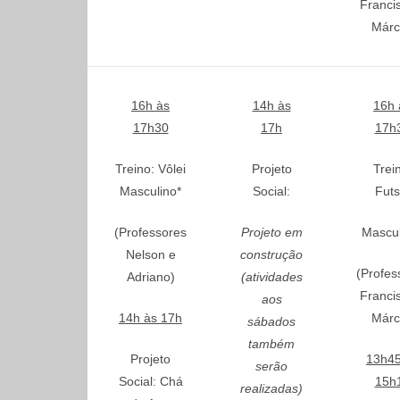
Franci
Márc
16h às
14h às
16h 
17h30
17h
17h
Treino: Vôlei
Projeto
Trei
Masculino*
Social:
Futs
(Professores
Projeto em
Mascul
Nelson e
construção
(Profes
Adriano)
(atividades
Franci
aos
14h às 17h
Márc
sábados
também
Projeto
13h45
serão
Social: Chá
15h
realizadas)