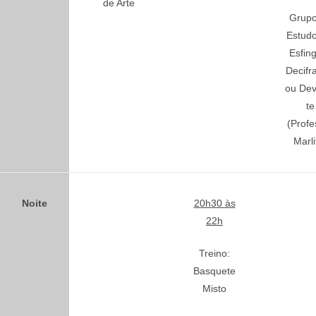
de Arte
Grupo
Estudo
Esfin
Decifr
ou Dev
te
(Profe
Marli
Noite
20h30 às
22h
Treino:
Basquete
Misto