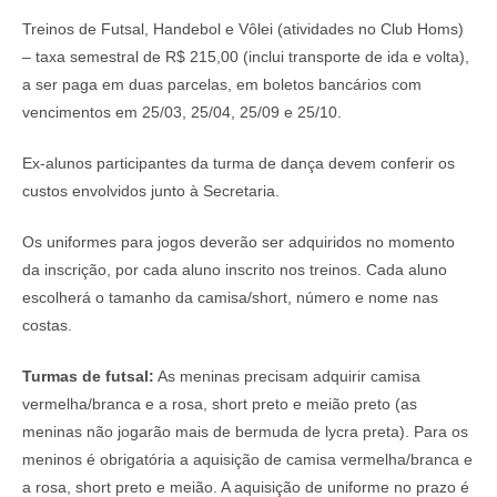
Treinos de Futsal, Handebol e Vôlei (atividades no Club Homs)
– taxa semestral de R$ 215,00 (inclui transporte de ida e volta),
a ser paga em duas parcelas, em boletos bancários com
vencimentos em 25/03, 25/04, 25/09 e 25/10.
Ex-alunos participantes da turma de dança devem conferir os
custos envolvidos junto à Secretaria.
Os uniformes para jogos deverão ser adquiridos no momento
da inscrição, por cada aluno inscrito nos treinos. Cada aluno
escolherá o tamanho da camisa/short, número e nome nas
costas.
Turmas de futsal:
As meninas precisam adquirir camisa
vermelha/branca e a rosa, short preto e meião preto (as
meninas não jogarão mais de bermuda de lycra preta). Para os
meninos é obrigatória a aquisição de camisa vermelha/branca e
a rosa, short preto e meião. A aquisição de uniforme no prazo é