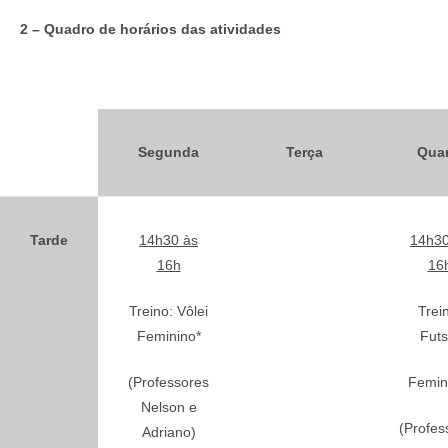
2 – Quadro de horários das atividades
Segunda
Terça
Quar
Tarde
14h30 às
14h30
16h
16
Treino: Vôlei
Trei
Feminino*
Futs
(Professores
Femin
Nelson e
(Profes
Adriano)