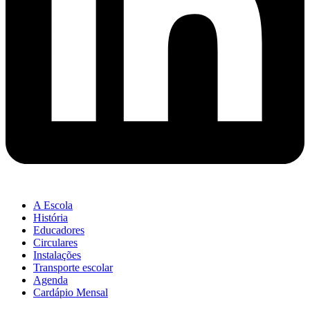
A Escola
História
Educadores
Circulares
Instalações
Transporte escolar
Agenda
Cardápio Mensal