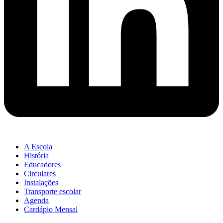
A Escola
História
Educadores
Circulares
Instalações
Transporte escolar
Agenda
Cardápio Mensal