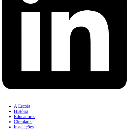
A Escola
História
Educadores
Circulares
Instalações