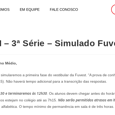
OMOS
EM EQUIPE
FALE CONOSCO
 – 3ª Série – Simulado Fuv
ino Médio,
a, simularemos a primeira fase do vestibular da Fuvest. “A prova de co
5). Não haverá tempo adicional para a transcrição das respostas.
h30 e terminaremos às 12h30
. Os alunos devem chegar antes do horário
Não serão permitidos atrasos em 
s estejam no colégio até as 7h15.
m alfabética. O tempo mínimo de permanência em sala é de três horas.