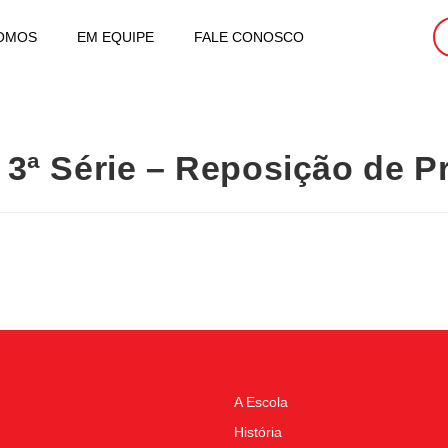
OMOS
EM EQUIPE
FALE CONOSCO
 3ª Série – Reposição de P
A Escola
História