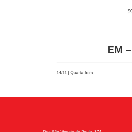
S
EM –
14/11 | Quarta-feira
Rua São Vicente de Paulo, 374