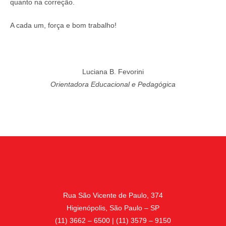
quanto na correção.
A cada um, força e bom trabalho!
Luciana B. Fevorini
Orientadora Educacional e Pedagógica
Rua São Vicente de Paulo, 374
Higienópolis, São Paulo – SP
(11) 3662 – 6500 | (11) 3579 – 9150