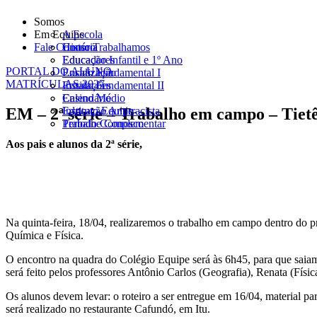
Somos
Em Equipe
A Escola
Fale Conosco
História
Como Trabalhamos
Educadores
Educação Infantil e 1º Ano
PORTAL DO ALUNO
Localização
Ensino Fundamental I
MATRÍCULAS 2027
Instalações
Ensino Fundamental II
Calendário
Ensino Médio
EM – 2ª série – Trabalho em campo – Tiet
Instituto Equipe
Educação Antirracista
Trabalhe Conosco
Período Complementar
Aos pais e alunos da 2ª série,
Na quinta-feira, 18/04, realizaremos o trabalho em campo dentro do p
Química e Física.
O encontro na quadra do Colégio Equipe será às 6h45, para que saiam
será feito pelos professores Antônio Carlos (Geografia), Renata (Físic
Os alunos devem levar: o roteiro a ser entregue em 16/04, material pa
será realizado no restaurante Cafundó, em Itu.