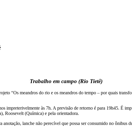
ê
Trabalho em campo (Rio Tietê)
rojeto “Os meandros do rio e os meandros do tempo – por quais transfo
os impreterivelmente às 7h. A previsão de retorno é para 19h45. É im
a), Roosevelt (Química) e pela orientadora.
ra anotação, lanche não perecível que possa ser consumido no ônibus dur