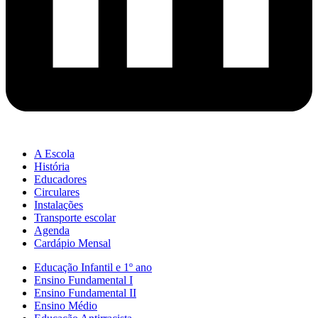
A Escola
História
Educadores
Circulares
Instalações
Transporte escolar
Agenda
Cardápio Mensal
Educação Infantil e 1º ano
Ensino Fundamental I
Ensino Fundamental II
Ensino Médio