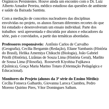
Orgânicos Persistentes. Houve ainda um encontro com o Dr. Luiz
Alberto Amador Pereira, médico estudioso das questões de ambiente
e saúde da Baixada Santista.
Com a mediação de conceitos nucleadores das disciplinas
envolvidas no projeto, os alunos fizeram diferentes recortes do que
foi estudado e desenvolveram um ensaio individual. Parte dos
trabalhos será apresentada e discutida por alunos e educadores da
série, pais e convidados, a partir das temáticas abordadas.
Professores responsáveis:
Antônio Carlos de Carvalho
(Geografia), Cecília Bergamin (Redação), Eliane Yambanis (História
do Brasil), Helika Amemiya Chikuchi (Biologia), João Gabriel
Priolli (História), Lizânias de Souza Lima (História Geral), Marlito
de Sousa Lima (Filosofia), Roosevelt Kiyohisa Fujikawa
(Química), Graça Maria Marino Totaro (Orientação Pedagógica e
Educacional).
Monitores do Projeto (alunos da 3ª série do Ensino Médio):
Cecília Fonseca Galhardo, Giovanna Laroca Ciambra, Pedro
Moreno Quirino Pires, Vítor Domingues Sallum.