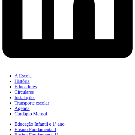
A Escola
História
Educadores
Circulares
Instalações
Transporte escolar
Agenda
Cardápio Mensal
Educação Infantil e 1º ano
Ensino Fundamental I
Ensino Fundamental II