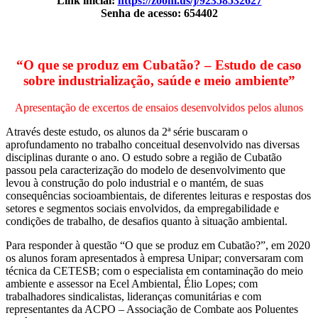
Link inicial:
https://zoom.us/j/92358532627
Senha de acesso: 654402
“O que se produz em Cubatão? – Estudo de caso
sobre industrialização, saúde e meio ambiente”
Apresentação de excertos de ensaios desenvolvidos pelos alunos
Através deste estudo, os alunos da 2ª série buscaram o
aprofundamento no trabalho conceitual desenvolvido nas diversas
disciplinas durante o ano. O estudo sobre a região de Cubatão
passou pela caracterização do modelo de desenvolvimento que
levou à construção do polo industrial e o mantém, de suas
consequências socioambientais, de diferentes leituras e respostas dos
setores e segmentos sociais envolvidos, da empregabilidade e
condições de trabalho, de desafios quanto à situação ambiental.
Para responder à questão “O que se produz em Cubatão?”, em 2020
os alunos foram apresentados à empresa Unipar; conversaram com
técnica da CETESB; com o especialista em contaminação do meio
ambiente e assessor na Ecel Ambiental, Élio Lopes; com
trabalhadores sindicalistas, lideranças comunitárias e com
representantes da ACPO – Associação de Combate aos Poluentes