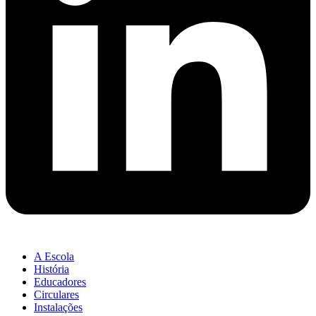
A Escola
História
Educadores
Circulares
Instalações