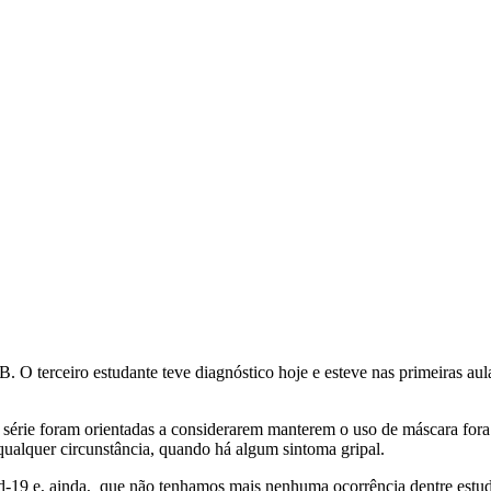
. O terceiro estudante teve diagnóstico hoje e esteve nas primeiras aul
ª série foram orientadas a considerarem manterem o uso de máscara fora
ualquer circunstância, quando há algum sintoma gripal.
-19 e, ainda, que não tenhamos mais nenhuma ocorrência dentre estuda