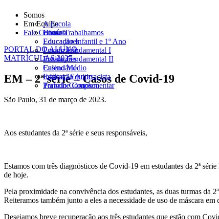
Somos
Em Equipe
A Escola
Fale Conosco
História
Como Trabalhamos
Educadores
Educação Infantil e 1º Ano
PORTAL DO ALUNO
Localização
Ensino Fundamental I
MATRÍCULAS 2027
Instalações
Ensino Fundamental II
Calendário
Ensino Médio
EM – 2ª série – Casos de Covid-19
Instituto Equipe
Educação Antirracista
Trabalhe Conosco
Período Complementar
São Paulo, 31 de março de 2023.
Aos estudantes da 2ª série e seus responsáveis,
Estamos com três diagnósticos de Covid-19 em estudantes da 2ª série B
de hoje.
Pela proximidade na convivência dos estudantes, as duas turmas da 2
Reiteramos também junto a eles a necessidade de uso de máscara em q
Desejamos breve recuperação aos três estudantes que estão com Covid