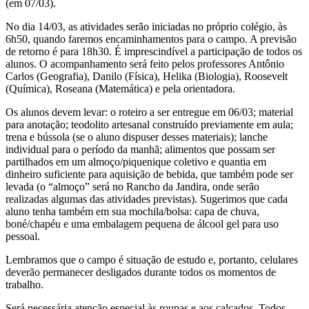
(em 07/03).
No dia 14/03, as atividades serão iniciadas no próprio colégio, às
6h50, quando faremos encaminhamentos para o campo. A previsão
de retorno é para 18h30. É imprescindível a participação de todos os
alunos. O acompanhamento será feito pelos professores Antônio
Carlos (Geografia), Danilo (Física), Helika (Biologia), Roosevelt
(Química), Roseana (Matemática) e pela orientadora.
Os alunos devem levar: o roteiro a ser entregue em 06/03; material
para anotação; teodolito artesanal construído previamente em aula;
trena e bússola (se o aluno dispuser desses materiais); lanche
individual para o período da manhã; alimentos que possam ser
partilhados em um almoço/piquenique coletivo e quantia em
dinheiro suficiente para aquisição de bebida, que também pode ser
levada (o “almoço” será no Rancho da Jandira, onde serão
realizadas algumas das atividades previstas). Sugerimos que cada
aluno tenha também em sua mochila/bolsa: capa de chuva,
boné/chapéu e uma embalagem pequena de álcool gel para uso
pessoal.
Lembramos que o campo é situação de estudo e, portanto, celulares
deverão permanecer desligados durante todos os momentos de
trabalho.
Será necessária atenção especial às roupas e aos calçados. Todos