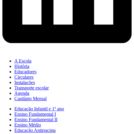
A Escola
História
Educadores
Circulares
Instalações
Transporte escolar
Agenda
Cardápio Mensal
Educação Infantil e 1º ano
Ensino Fundamental I
Ensino Fundamental II
Ensino Médio
Educação Antirracista