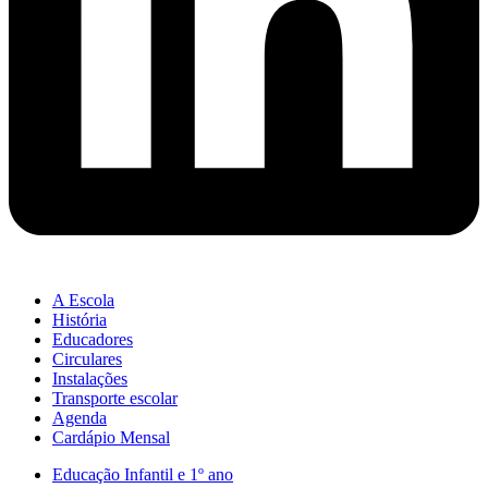
A Escola
História
Educadores
Circulares
Instalações
Transporte escolar
Agenda
Cardápio Mensal
Educação Infantil e 1º ano