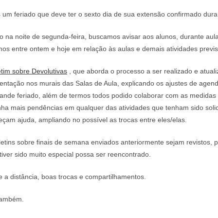
 um feriado que deve ter o sexto dia de sua extensão confirmado dur
na noite de segunda-feira, buscamos avisar aos alunos, durante aula
 entre ontem e hoje em relação às aulas e demais atividades previs
etim sobre Devolutivas
, que aborda o processo a ser realizado e atuali
tação nos murais das Salas de Aula, explicando os ajustes de agen
grande feriado, além de termos todos podido colaborar com as medidas
ha mais pendências em qualquer das atividades que tenham sido solic
çam ajuda, ampliando no possível as trocas entre eles/elas.
etins sobre finais de semana enviados anteriormente sejam revistos, pa
iver sido muito especial possa ser reencontrado.
 a distância, boas trocas e compartilhamentos.
 também.