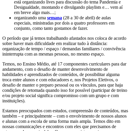
está organizando lives para discussão do tema Pandemia e
Desigualdade, montando e divulgando playlists e… vem aí
em breve algo mais…;
organizando uma
semana
(28 a 30 de abril) de aulas
especiais, ministradas por dois a quatro professores em
conjunto, como tanto gostamos de fazer.
O período que já temos trabalhando afastados nos coloca de acordo
sobre haver mais dificuldade em realizar tudo à distância:
organização de tempo / espaço / demandas familiares / convivência
ininterrupta com as mesmas pessoas, no mesmo espaço.
Temos, no Ensino Médio, até 17 componentes curriculares para dar
andamento, com o desafio de manter desenvolvimento de
habilidades e aprendizados de conteúdos, de possibilitar alguma
troca entre alunos e com educadores e, nos Projetos Eletivos, o
desafio de manter o preparo pessoal ou os vínculos, para que haja
condições de retomada quando isso for possível (participar de treino
e/ou projeto social significa compromisso com um grupo e com
instituições).
Estamos preocupados com estudos, compreensão de conteúdos, mas
também – e principalmente – com o envolvimento de nossos alunos
e alunas com a escola de uma forma mais ampla. Temos dito em
nossas comunicações e encontros com eles que precisamos de