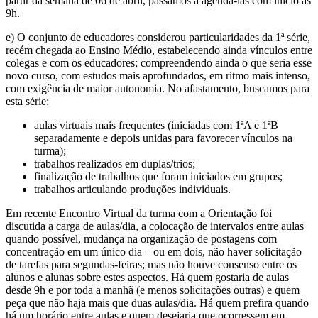
partir da semana de 06 de abril, passamos a agendá-las com início às
9h.
e) O conjunto de educadores considerou particularidades da 1ª série,
recém chegada ao Ensino Médio, estabelecendo ainda vínculos entre
colegas e com os educadores; compreendendo ainda o que seria esse
novo curso, com estudos mais aprofundados, em ritmo mais intenso,
com exigência de maior autonomia. No afastamento, buscamos para
esta série:
aulas virtuais mais frequentes (iniciadas com 1ªA e 1ªB
separadamente e depois unidas para favorecer vínculos na
turma);
trabalhos realizados em duplas/trios;
finalização de trabalhos que foram iniciados em grupos;
trabalhos articulando produções individuais.
Em recente Encontro Virtual da turma com a Orientação foi
discutida a carga de aulas/dia, a colocação de intervalos entre aulas
quando possível, mudança na organização de postagens com
concentração em um único dia – ou em dois, não haver solicitação
de tarefas para segundas-feiras; mas não houve consenso entre os
alunos e alunas sobre estes aspectos. Há quem gostaria de aulas
desde 9h e por toda a manhã (e menos solicitações outras) e quem
peça que não haja mais que duas aulas/dia. Há quem prefira quando
há um horário entre aulas e quem desejaria que ocorressem em