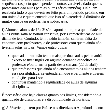
sequência (aspecto que depende de outras variáveis, dado que os
professores dão aulas para as outras séries também). Há quem
receberia tudo o que deverá ser feito para um período próximo em
um único dia e quem entenda que isso não atenderia à dinâmica de
muitos cursos ou poderia gerar sobrecarga.
f) Alunos e alunas de 1ª a 3ª série apontaram que a quantidade de
aulas virtuais/dia se tornou cansativa, pelas características de aula
diante de tela. Contudo, têm trazido também sentirem falta do
encontro com professores, e de professores com quem ainda não
tiveram aulas virtuais. Vamos então buscar:
que cada turma não tenha mais que duas aulas pela manhã,
exceto se tiver Inglês ou alguma demanda específica de
professor e/ou turma, a partir desta semana (22 de abril);
que professores que ainda não encontraram os alunos tenham
essa possibilidade, se entenderem que é pertinente e tiverem
condições para isso;
continuar mantendo a regularidade de aulas de algumas
disciplinas.
É necessário que haja clareza quanto aos limites, considerando a
quantidade de disciplinas e a disponibilidade de horários.
g) A 3ª série, que tem por ênfase nas diretrizes o Aprofundamento