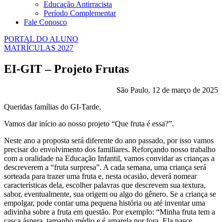
Educação Antirracista
Período Complementar
Fale Conosco
PORTAL DO ALUNO
MATRÍCULAS 2027
EI-GIT – Projeto Frutas
São Paulo, 12 de março de 2025
Queridas famílias do GI-Tarde,
Vamos dar início ao nosso projeto “Que fruta é essa?”.
Neste ano a proposta será diferente do ano passado, por isso vamos
precisar do envolvimento dos familiares. Reforçando nosso trabalho
com a oralidade na Educação Infantil, vamos convidar as crianças a
descreverem a “fruta surpresa”. A cada semana, uma criança será
sorteada para trazer uma fruta e, nesta ocasião, deverá nomear
características dela, escolher palavras que descrevem sua textura,
sabor, eventualmente, sua origem ou algo do gênero. Se a criança se
empolgar, pode contar uma pequena história ou até inventar uma
adivinha sobre a fruta em questão. Por exemplo: “Minha fruta tem a
casca áspera, tamanho médio e é amarela por fora. Ela nasce