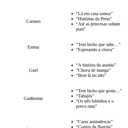
“Lá em casa somos”
“Histórias da Preta”
Carmen
“Até as princesas soltam
pum”
“Tem bicho que sabe…”
Emma
“Esperando a chuva”
“A história da aranha”
Gael
“Chuva de manga”
“Bem lá no alto”
“Tem bicho que gosta…”
“Tabajós”
Guilherme
“Os três lobinhos e o
porco mau”
“Caras animalescas”
“Contos da floresta”