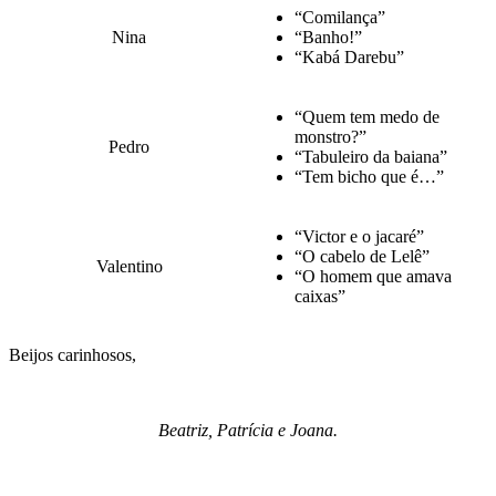
“Comilança”
Nina
“Banho!”
“Kabá Darebu”
“Quem tem medo de
monstro?”
Pedro
“Tabuleiro da baiana”
“Tem bicho que é…”
“Victor e o jacaré”
“O cabelo de Lelê”
Valentino
“O homem que amava
caixas”
Beijos carinhosos,
Beatriz, Patrícia e Joana.