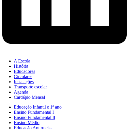
A Escola
História
Educadores
Circulares
Instalações
Transporte escolar
Agenda
Cardápio Mensal
Educação Infantil e 1º ano
Ensino Fundamental I
Ensino Fundamental II
Ensino Médio
Educação Antirracista