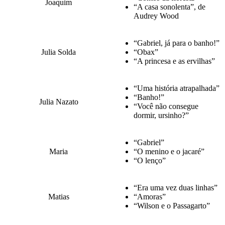
Joaquim
“A casa sonolenta”, de
Audrey Wood
“Gabriel, já para o banho!”
Julia Solda
“Obax”
“A princesa e as ervilhas”
“Uma história atrapalhada”
“Banho!”
Julia Nazato
“Você não consegue
dormir, ursinho?”
“Gabriel”
Maria
“O menino e o jacaré”
“O lenço”
“Era uma vez duas linhas”
Matias
“Amoras”
“Wilson e o Passagarto”