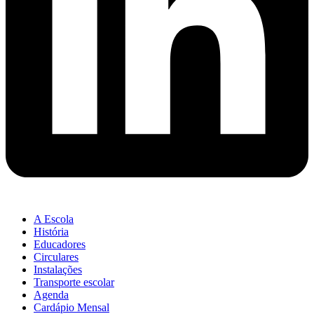
A Escola
História
Educadores
Circulares
Instalações
Transporte escolar
Agenda
Cardápio Mensal