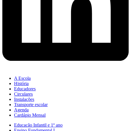
A Escola
História
Educadores
Circulares
Instalações
Transporte escolar
Agenda
Cardápio Mensal
Educação Infantil e 1º ano
Ensino Fundamental I