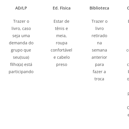
AD/LP
Ed. Física
Biblioteca
Trazer o
Estar de
Trazer o
livro, caso
tênis e
livro
seja uma
meia,
retirado
demanda do
roupa
na
grupo que
confortável
semana
c
seu(sua)
e cabelo
anterior
filho(a) está
preso
para
participando
fazer a
troca
o