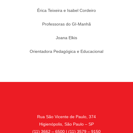
Érica Teixeira e Isabel Cordeiro
Professoras do GI-Manhã
Joana Elkis
Orientadora Pedagógica e Educacional
Rua São Vicente de Paulo, 374
Higienópolis, São Paulo – SP
(11) 3662 – 6500 | (11) 3579 – 9150