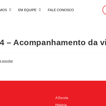
MOS
EM EQUIPE
FALE CONOSCO
024 – Acompanhamento da vi
 escolar
A Escola
História