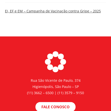
EI, EF e EM – Campanha de Vacinação contra Gripe – 2025
Rua São Vicente de Paulo, 374
Higienópolis, São Paulo – SP
(11) 3662 – 6500 | (11) 3579 – 9150
FALE CONOSCO