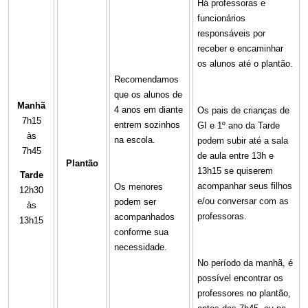
Há professoras e
funcionários
responsáveis por
receber e encaminhar
os alunos até o plantão.
Recomendamos
que os alunos de
Manhã
4 anos em diante
Os pais de crianças de
7h15
entrem sozinhos
GI e 1º ano da Tarde
às
na escola.
podem subir até a sala
7h45
de aula entre 13h e
Plantão
13h15 se quiserem
Tarde
acompanhar seus filhos
Os menores
12h30
e/ou conversar com as
podem ser
às
professoras.
acompanhados
13h15
conforme sua
necessidade.
No período da manhã, é
possível encontrar os
professores no plantão,