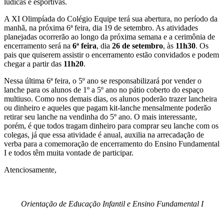
lúdicas e esportivas.
A XI Olimpíada do Colégio Equipe terá sua abertura, no período da
manhã, na próxima 6ª feira, dia 19 de setembro. As atividades
planejadas ocorrerão ao longo da próxima semana e a cerimônia de
encerramento será na
6ª feira
, dia
26 de setembro
, às
11h30
. Os
pais que quiserem assistir o encerramento estão convidados e podem
chegar a partir das
11h20
.
Nessa última 6ª feira, o 5º ano se responsabilizará por vender o
lanche para os alunos de 1º a 5º ano no pátio coberto do espaço
multiuso. Como nos demais dias, os alunos poderão trazer lancheira
ou dinheiro e aqueles que pagam kit-lanche mensalmente poderão
retirar seu lanche na vendinha do 5º ano. O mais interessante,
porém, é que todos tragam dinheiro para comprar seu lanche com os
colegas, já que essa atividade é anual, auxilia na arrecadação de
verba para a comemoração de encerramento do Ensino Fundamental
I e todos têm muita vontade de participar.
Atenciosamente,
Orientação de Educação Infantil e Ensino Fundamental I