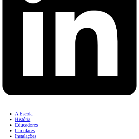
A Escola
História
Educadores
Circulares
Instalações