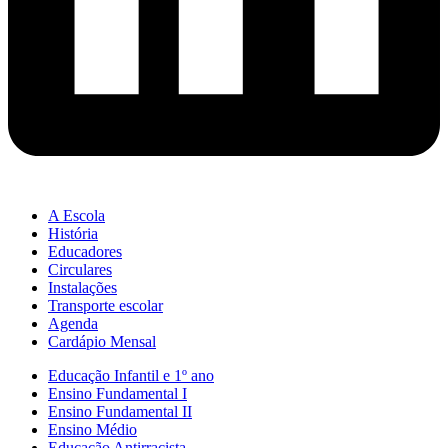
A Escola
História
Educadores
Circulares
Instalações
Transporte escolar
Agenda
Cardápio Mensal
Educação Infantil e 1º ano
Ensino Fundamental I
Ensino Fundamental II
Ensino Médio
Educação Antirracista