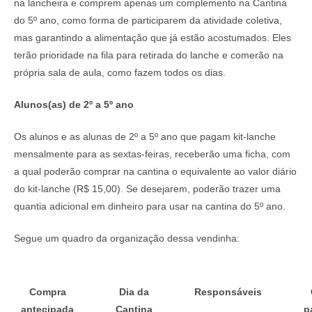
na lancheira e comprem apenas um complemento na Cantina
do 5º ano, como forma de participarem da atividade coletiva,
mas garantindo a alimentação que já estão acostumados. Eles
terão prioridade na fila para retirada do lanche e comerão na
própria sala de aula, como fazem todos os dias.
Alunos(as) de 2º a 5º ano
Os alunos e as alunas de 2º a 5º ano que pagam kit-lanche
mensalmente para as sextas-feiras, receberão uma ficha, com
a qual poderão comprar na cantina o equivalente ao valor diário
do kit-lanche (R$ 15,00). Se desejarem, poderão trazer uma
quantia adicional em dinheiro para usar na cantina do 5º ano.
Segue um quadro da organização dessa vendinha:
Compra
Dia da
Responsáveis
antecipada
Cantina
p