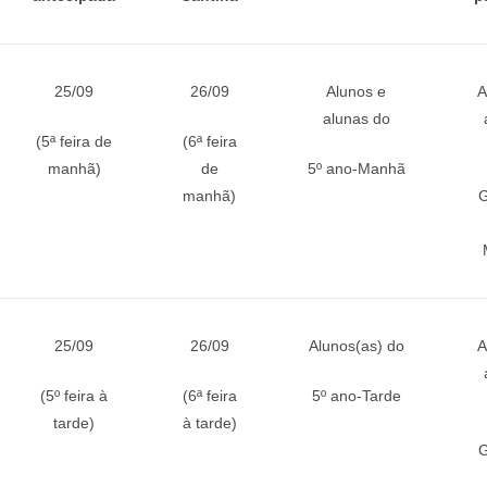
25/09
26/09
Alunos e
A
alunas do
(5ª feira de
(6ª feira
manhã)
de
5º ano-Manhã
manhã)
G
25/09
26/09
Alunos(as) do
A
(5º feira à
(6ª feira
5º ano-Tarde
tarde)
à tarde)
G