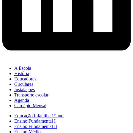
A Escola
História
Educadores
Circulares
Instalações
Transporte escolar
Agenda
Cardápio Mensal
Educação Infantil e 1º ano
Ensino Fundamental I
Ensino Fundamental II
Ensino Médio