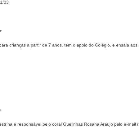
01/03
pe
 para crianças a partir de 7 anos, tem o apoio do Colégio, e ensaia ao
e
strina e responsável pelo coral Güelinhas Rosana Araujo pelo e-mai