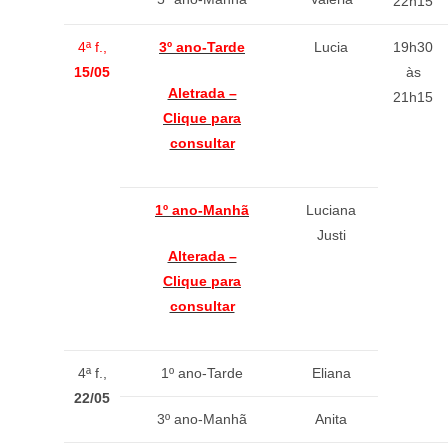
22h15
4ª f.,
3º ano-Tarde
Lucia
19h30
15/05
às
Aletrada –
21h15
Clique para
consultar
1º ano-Manhã
Luciana
Justi
Alterada –
Clique para
consultar
4ª f.,
1º ano-Tarde
Eliana
22/05
3º ano-Manhã
Anita