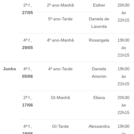
2ª f.,
2º ano-Manhã
Esther
20h30
27/05
às
5º ano-Tarde
Daniela de
22h15
Lacerda
4ª f.,
4º ano-Manhã
Rosangela
19h30
29/05
às
21h15
Junho
4ª f.,
4º ano-Tarde
Daniela
19h30
05/06
Amorim
às
21h15
2ª f.,
GI-Manhã
Eliana
20h30
17/06
às
22h15
4ª f.,
GI-Tarde
Alessandra
19h30
19/06
às