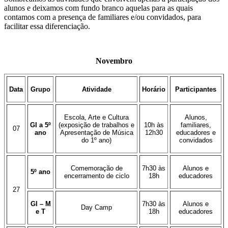
alunos e deixamos com fundo branco aquelas para as quais
contamos com a presença de familiares e/ou convidados, para
facilitar essa diferenciação.
Novembro
Data
Grupo
Atividade
Horário
Participantes
Escola, Arte e Cultura
Alunos,
GI a 5º
(exposição de trabalhos e
10h às
familiares,
07
ano
Apresentação de Música
12h30
educadores e
do 1º ano)
convidados
Comemoração de
7h30 às
Alunos e
5º ano
encerramento de ciclo
18h
educadores
27
GI – M
7h30 às
Alunos e
Day Camp
e T
18h
educadores