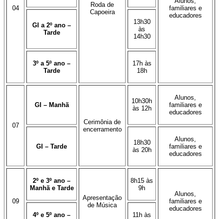
Alunos,
Roda de
04
familiares e
Capoeira
educadores
13h30
GI a 2º ano –
às
Tarde
14h30
3º a 5º ano –
17h às
Tarde
18h
Alunos,
10h30h
GI – Manhã
familiares e
às 12h
educadores
Cerimônia de
07
encerramento
Alunos,
18h30
GI – Tarde
familiares e
às 20h
educadores
2º e 3º ano –
8h15 às
Manhã e Tarde
9h
Alunos,
Apresentação
09
familiares e
de Música
educadores
4º e 5º ano –
11h às