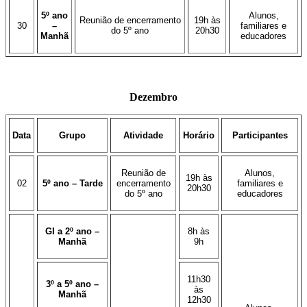
5º ano
Alunos,
Reunião de encerramento
19h às
30
–
familiares e
do 5º ano
20h30
Manhã
educadores
Dezembro
Data
Grupo
Atividade
Horário
Participantes
Reunião de
Alunos,
19h às
02
5º ano – Tarde
encerramento
familiares e
20h30
do 5º ano
educadores
GI a 2º ano –
8h às
Manhã
9h
11h30
3º a 5º ano –
às
Manhã
12h30