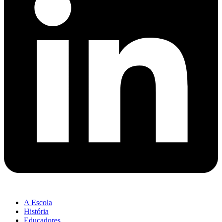
A Escola
História
Educadores