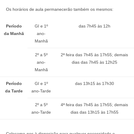
Os horários de aula permanecerão também os mesmos:
Período
GI e 1º
das 7h45 às 12h
da Manhã
ano-
Manhã
2º a 5º
2ª feira das 7h45 às 17h55; demais
ano-
dias das 7h45 às 12h25
Manhã
Período
GI e 1º
das 13h15 às 17h30
da Tarde
ano-Tarde
2º a 5º
4ª feira das 7h45 às 17h55; demais
ano-Tarde
dias das 13h15 às 17h55
Colocamo-nos à disposição para qualquer necessidade e