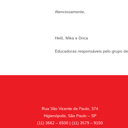
Atenciosamente,
Helô, Mika e Drica
Educadoras responsáveis pelo grupo de
Rua São Vicente de Paulo, 374
Higienópolis, São Paulo – SP
(11) 3662 – 6500 | (11) 3579 – 9150