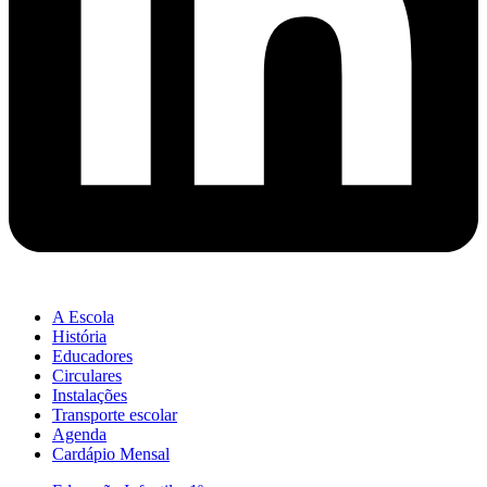
A Escola
História
Educadores
Circulares
Instalações
Transporte escolar
Agenda
Cardápio Mensal