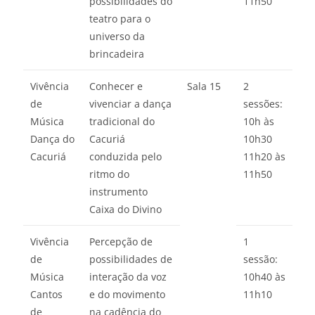
possibilidades do
11h50
teatro para o
universo da
brincadeira
Vivência
Conhecer e
Sala 15
2
de
vivenciar a dança
sessões:
Música
tradicional do
10h às
Dança do
Cacuriá
10h30
Cacuriá
conduzida pelo
11h20 às
ritmo do
11h50
instrumento
Caixa do Divino
Vivência
Percepção de
1
de
possibilidades de
sessão:
Música
interação da voz
10h40 às
Cantos
e do movimento
11h10
de
na cadência do