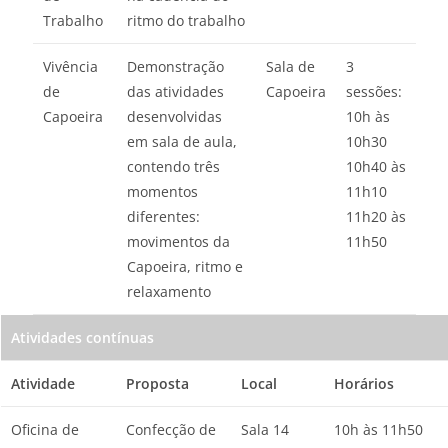
Trabalho
ritmo do trabalho
Vivência
Demonstração
Sala de
3
de
das atividades
Capoeira
sessões:
Capoeira
desenvolvidas
10h às
em sala de aula,
10h30
contendo três
10h40 às
momentos
11h10
diferentes:
11h20 às
movimentos da
11h50
Capoeira, ritmo e
relaxamento
Atividades contínuas
Atividade
Proposta
Local
Horários
Oficina de
Confecção de
Sala 14
10h às 11h50