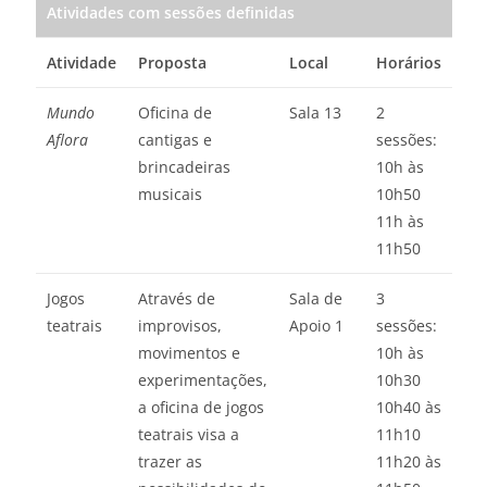
Atividades com sessões definidas
Atividade
Proposta
Local
Horários
Mundo
Oficina de
Sala 13
2
Aflora
cantigas e
sessões:
brincadeiras
10h às
musicais
10h50
11h às
11h50
Jogos
Através de
Sala de
3
teatrais
improvisos,
Apoio 1
sessões:
movimentos e
10h às
experimentações,
10h30
a oficina de jogos
10h40 às
teatrais visa a
11h10
trazer as
11h20 às