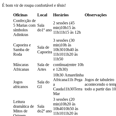
É bom vir de roupa confortável e tênis!
Oficinas
Local
Horários
Observações
Confecção de
2 sessões (45
5 Marias com
Sala
min)10h15 às
símbolos
do1º ano
11h11h15 às 12h
Adinkras
3 sessões (30
Capoeira e
min)10h às
Sala de
Samba de
10h3010h40 às
Capoeira
Roda
11h1011h20 às
11h50
Máscaras
Sala de
contínua(entre 10h
Africanas
Artes
e 12h30)
10h30 Amarelinha
Africana11h Pega
Jogos de tabuleiro
Jogos
Sala do
a
acontecendo o tem
africanos
GI
Cauda11h30Terra
todo a partir das 1
Mar
3 sessões (20
Leitura
min)10h20 às
dramática de
Sala
10h4010h50 às
Mitos de
do2º ano
11h1011h20 às
Origem