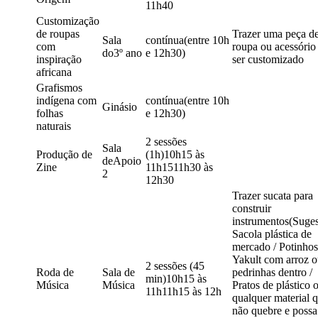
11h40
Customização
de roupas
Trazer uma peça d
Sala
contínua(entre 10h
com
roupa ou acessório
do3º ano
e 12h30)
inspiração
ser customizado
africana
Grafismos
indígena com
contínua(entre 10h
Ginásio
folhas
e 12h30)
naturais
2 sessões
Sala
Produção de
(1h)10h15 às
deApoio
Zine
11h1511h30 às
2
12h30
Trazer sucata para
construir
instrumentos(Suges
Sacola plástica de
mercado / Potinhos
Yakult com arroz 
2 sessões (45
Roda de
Sala de
pedrinhas dentro /
min)10h15 às
Música
Música
Pratos de plástico 
11h11h15 às 12h
qualquer material 
não quebre e possa