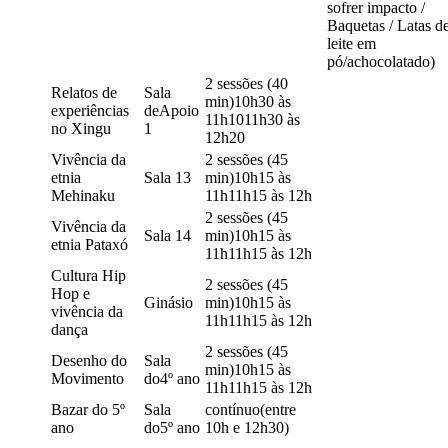
sofrer impacto /
Baquetas / Latas d
leite em
pó/achocolatado)
2 sessões (40
Relatos de
Sala
min)10h30 às
experiências
deApoio
11h1011h30 às
no Xingu
1
12h20
Vivência da
2 sessões (45
etnia
Sala 13
min)10h15 às
Mehinaku
11h11h15 às 12h
2 sessões (45
Vivência da
Sala 14
min)10h15 às
etnia Pataxó
11h11h15 às 12h
Cultura Hip
2 sessões (45
Hop e
Ginásio
min)10h15 às
vivência da
11h11h15 às 12h
dança
2 sessões (45
Desenho do
Sala
min)10h15 às
Movimento
do4º ano
11h11h15 às 12h
Bazar do 5º
Sala
contínuo(entre
ano
do5º ano
10h e 12h30)