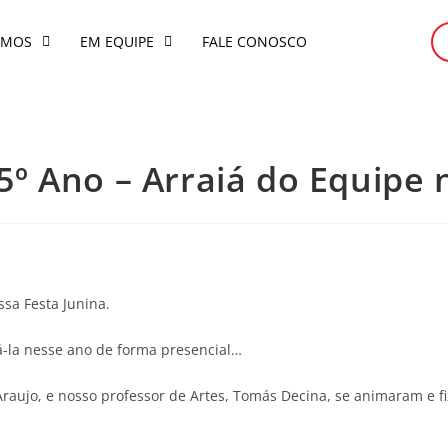
OMOS
EM EQUIPE
FALE CONOSCO
 a 5º Ano – Arraiá do Equip
sa Festa Junina.
-la nesse ano de forma presencial…
raujo, e nosso professor de Artes, Tomás Decina, se animaram e f