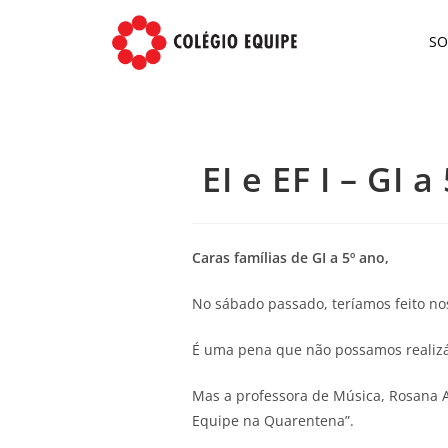
S
EI e EF I – GI
Caras famílias de GI a 5º ano,
No sábado passado, teríamos feito nos
É uma pena que não possamos realizá
Mas a professora de Música, Rosana A
Equipe na Quarentena”.