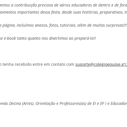
ivemos a contribuição preciosa de vários educadores de dentro e de for
omentos importantes dessa festa, desde suas histórias, preparativos, m
ágina, incluímos anexos, fotos, tutoriais, além de muitas surpresas!!!
e e-book tanto quanto nos divertimos ao prepará-lo!!
não tenha recebido entre em contato com
suporte@colegioequipe.g1
más Decina (Artes), Orientação e Professores(as) de EI e EF I
e Educador