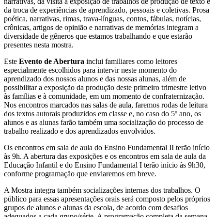
narrativas, da visita à exposição de trabalhos de produção de texto e
da troca de experiências de aprendizado, pessoais e coletivas. Prosa
poética, narrativas, rimas, trava-línguas, contos, fábulas, notícias,
crônicas, artigos de opinião e narrativas de memórias integram a
diversidade de gêneros que estamos trabalhando e que estarão
presentes nesta mostra.
Este
Evento de Abertura
inclui familiares como leitores
especialmente escolhidos para intervir neste momento do
aprendizado dos nossos alunos e das nossas alunas, além de
possibilitar a exposição da produção deste primeiro trimestre letivo
às famílias e à comunidade, em um momento de confraternização.
Nos encontros marcados nas salas de aula, faremos rodas de leitura
dos textos autorais produzidos em classe e, no caso do 5º ano, os
alunos e as alunas farão também uma socialização do processo de
trabalho realizado e dos aprendizados envolvidos.
Os encontros em sala de aula do Ensino Fundamental II terão início
às 9h. A abertura das exposições e os encontros em sala de aula da
Educação Infantil e do Ensino Fundamental I terão início às 9h30,
conforme programação que enviaremos em breve.
A Mostra integra também socializações internas dos trabalhos. O
público para essas apresentações orais será composto pelos próprios
grupos de alunos e alunas da escola, de acordo com desafios
adequados a cada grupo/série. A programação completa da semana