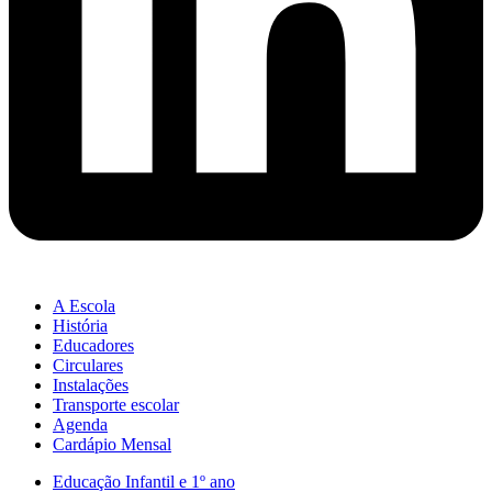
A Escola
História
Educadores
Circulares
Instalações
Transporte escolar
Agenda
Cardápio Mensal
Educação Infantil e 1º ano