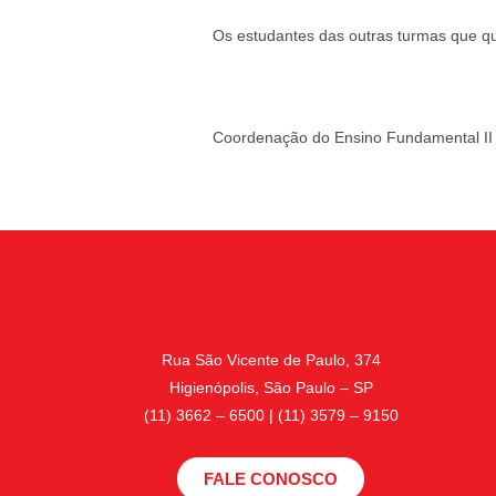
Os estudantes das outras turmas que q
Coordenação do Ensino Fundamental II
Rua São Vicente de Paulo, 374
Higienópolis, São Paulo – SP
(11) 3662 – 6500 | (11) 3579 – 9150
FALE CONOSCO