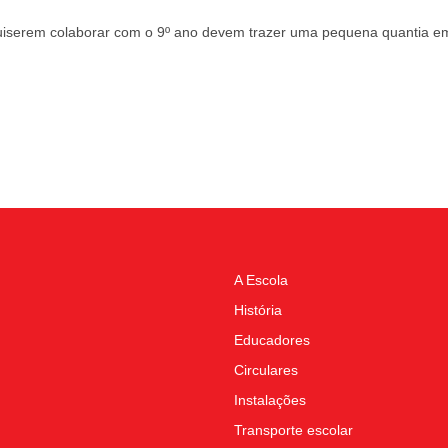
uiserem colaborar com o 9º ano devem trazer uma pequena quantia em
A Escola
História
Educadores
Circulares
Instalações
Transporte escolar