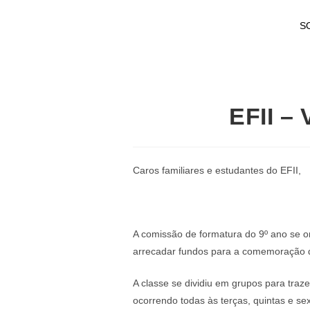
S
EFII –
Caros familiares e estudantes do EFII,
A comissão de formatura do 9º ano se or
arrecadar fundos para a comemoração 
A classe se dividiu em grupos para tra
ocorrendo todas às terças, quintas e sex