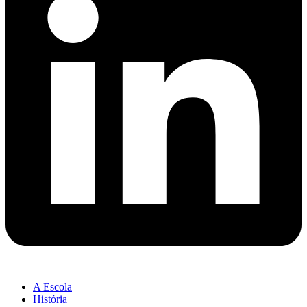
A Escola
História