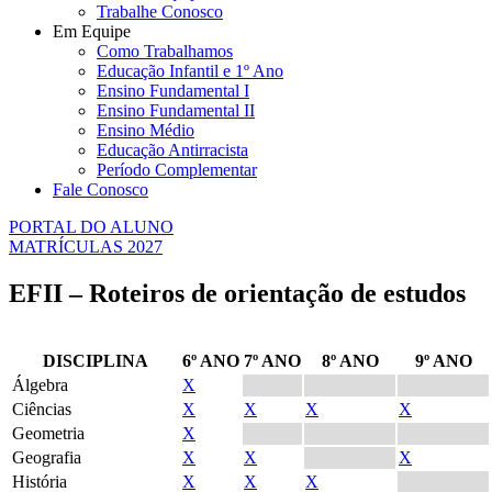
Trabalhe Conosco
Em Equipe
Como Trabalhamos
Educação Infantil e 1º Ano
Ensino Fundamental I
Ensino Fundamental II
Ensino Médio
Educação Antirracista
Período Complementar
Fale Conosco
PORTAL DO ALUNO
MATRÍCULAS 2027
EFII – Roteiros de orientação de estudos
DISCIPLINA
6º ANO
7º ANO
8º ANO
9º ANO
Álgebra
X
Ciências
X
X
X
X
Geometria
X
Geografia
X
X
X
História
X
X
X