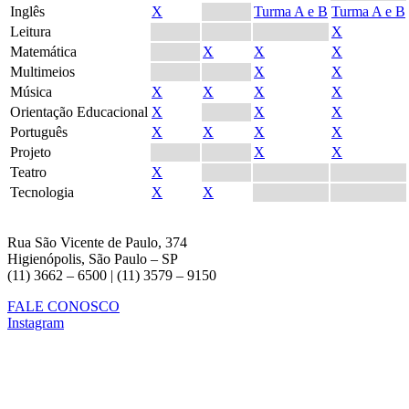
Inglês
X
Turma A e B
Turma A e B
Leitura
X
Matemática
X
X
X
Multimeios
X
X
Música
X
X
X
X
Orientação Educacional
X
X
X
Português
X
X
X
X
Projeto
X
X
Teatro
X
Tecnologia
X
X
Rua São Vicente de Paulo, 374
Higienópolis, São Paulo – SP
(11) 3662 – 6500 | (11) 3579 – 9150
FALE CONOSCO
Instagram