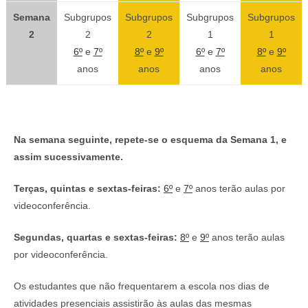
Semana
Subgrupos
Subgrupos
Subgrupos
Subgrupos
2
2
2
1
1
6º
e
7º
8º
e
9º
6º
e
7º
8º
e
9º
anos
anos
anos
anos
Na semana seguinte, repete-se o esquema da Semana 1, e
assim sucessivamente.
Terças, quintas e sextas-feiras:
6º
e
7º
anos terão aulas por
videoconferência.
Segundas, quartas e sextas-feiras:
8º
e
9º
anos terão aulas
por videoconferência.
Os estudantes que não frequentarem a escola nos dias de
atividades presenciais assistirão às aulas das mesmas