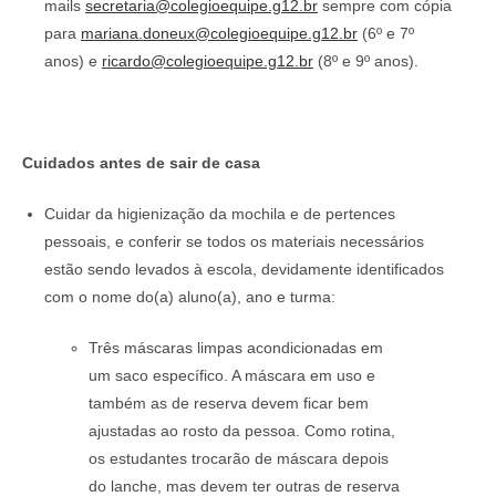
mails
secretaria@colegioequipe.g12.br
sempre com cópia
para
mariana.doneux@colegioequipe.g12.br
(6º e 7º
anos) e
ricardo@colegioequipe.g12.br
(8º e 9º anos).
Cuidados antes de sair de casa
Cuidar da higienização da mochila e de pertences
pessoais, e conferir se todos os materiais necessários
estão sendo levados à escola, devidamente identificados
com o nome do(a) aluno(a), ano e turma:
Três máscaras limpas acondicionadas em
um saco específico. A máscara em uso e
também as de reserva devem ficar bem
ajustadas ao rosto da pessoa. Como rotina,
os estudantes trocarão de máscara depois
do lanche, mas devem ter outras de reserva