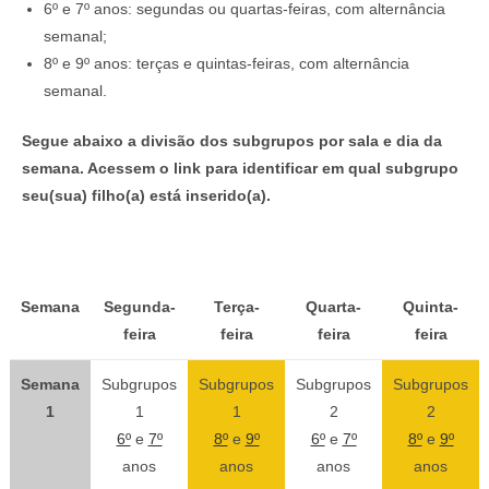
6º e 7º anos: segundas ou quartas-feiras, com alternância
semanal;
8º e 9º anos: terças e quintas-feiras, com alternância
semanal.
Segue abaixo a divisão dos subgrupos por sala e dia da
semana. Acessem o link para identificar em qual subgrupo
seu(sua) filho(a) está inserido(a).
Semana
Segunda-
Terça-
Quarta-
Quinta-
feira
feira
feira
feira
Semana
Subgrupos
Subgrupos
Subgrupos
Subgrupos
1
1
1
2
2
6º
e
7º
8º
e
9º
6º
e
7º
8º
e
9º
anos
anos
anos
anos