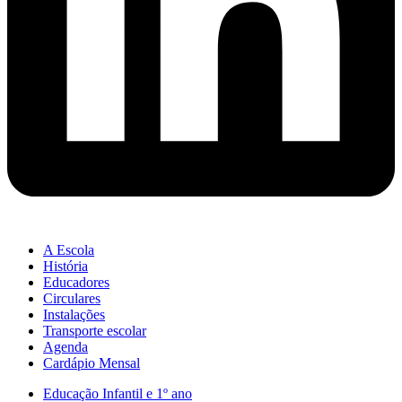
A Escola
História
Educadores
Circulares
Instalações
Transporte escolar
Agenda
Cardápio Mensal
Educação Infantil e 1º ano